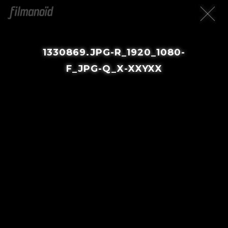
1330869.JPG-R_1920_1080-
F_JPG-Q_X-XXYXX